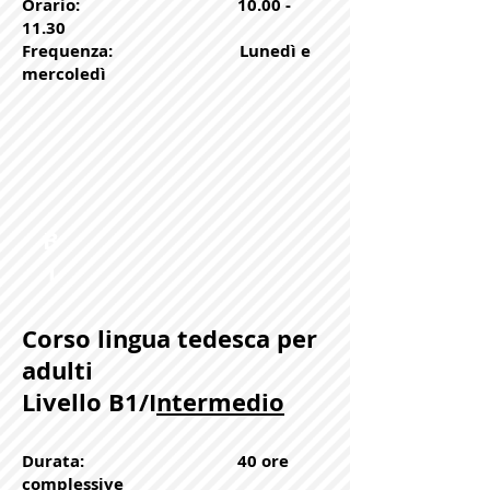
Orario:
10.00 -
11.30
Frequenza: Lunedì e
mercoledì
B
1
Corso lingua tedesca per
adulti
Livello B1/I
ntermedio
Durata: 40 ore
complessive