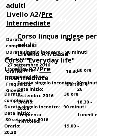
adulti
Livello A2/
Pre
A1
Intermediate
Corso lingua inglese per
A2
Durata: 80 ore
adulti
complessive
Durata singolo incontro: 90 minuti
Livello A1/
Base
Corso "Everyday life"
Data inizio:
27 settembre 2016
Livello A2/
Pre
Durata: 80 ore
Orario:
18.30 -
Intermediate
complessive
20.00
Durata singolo incontro: 90 minuti
Frequenza: Martedì e
Data inizio: 26
Giovedì
Durata: 30 ore
settembre 2016
complessive
Orario:
18.30 -
Durata singolo incontro: 90 minuti
20.00
Data inizio:
Frequenza: Lunedì e
30 settembre 2016
mercoledì
Orario:
19.00 -
20.30