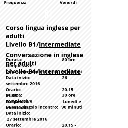
Frequenza Venerdì
B1
B1
Corso lingua inglese per
adulti
Livello B1/
Intermediate
Conversazione
in inglese
Durata: 80 ore
per adulti
complessive
Livello B1/
Intermediate
Durata singolo incontro: 90 minuti
Data inizio: 26
settembre 2016
Orario:
20.15 -
Durata: 30 ore
21.45
complessive
Frequenza Lunedì e
Durata singolo incontro: 90 minuti
mercoledì
Data inizio:
27 settembre 2016
Orario: 20.15 -