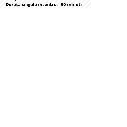
Durata singolo incontro: 90 minuti
Orario:
20.00 -
21.30
Frequenza: Lunedì e
mercoledì
B1
Conversazione
Livello B1/
Intermedio